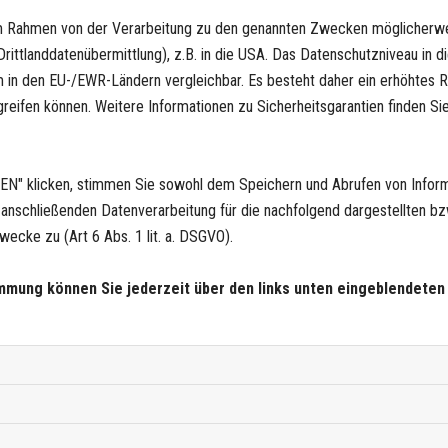
 im Rahmen von der Verarbeitung zu den genannten Zwecken möglicherw
ittlanddatenübermittlung), z.B. in die USA. Das Datenschutzniveau in d
 in den EU-/EWR-Ländern vergleichbar. Es besteht daher ein erhöhtes Ri
eifen können. Weitere Informationen zu Sicherheitsgarantien finden Sie
Google Maps
Aufgrund Ihrer Cookie-Einstellungen kann d
Wenn Sie dieses Modul sehen möchten, passen Sie bi
N" klicken, stimmen Sie sowohl dem Speichern und Abrufen von Inform
an.
nschließenden Datenverarbeitung für die nachfolgend dargestellten bzw
ecke zu (Art 6 Abs. 1 lit. a. DSGVO).
Cookie Einstel
immung können Sie jederzeit über den links unten eingeblendeten