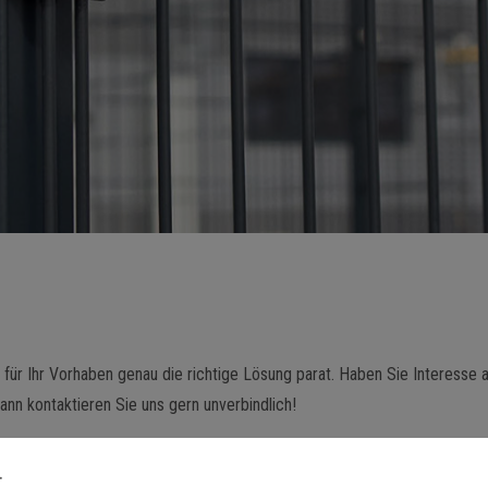
ür Ihr Vorhaben genau die richtige Lösung parat. Haben Sie Interesse 
ann kontaktieren Sie uns gern unverbindlich!
.