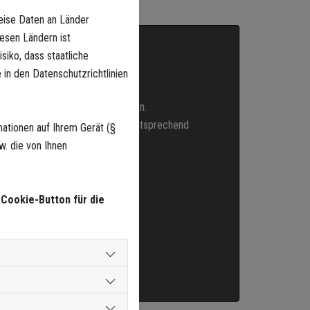
eise Daten an Länder
iesen Ländern ist
siko, dass staatliche
 in den Datenschutzrichtlinien
 inaktiv
ieses Modul nicht geladen werden.
tte Ihre Cookie-Einstellungen entsprechend
ationen auf Ihrem Gerät (§
. die von Ihnen
lungen
 Cookie-Button für die