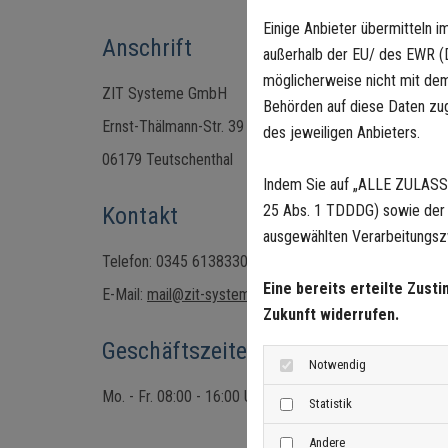
Einige Anbieter übermitteln
Anschrift
außerhalb der EU/ des EWR (Dr
möglicherweise nicht mit dem
ZIT Systeme GmbH
Behörden auf diese Daten zugr
Ernst-Thälmann-Str. 39
des jeweiligen Anbieters.
06179 Teutschenthal
Indem Sie auf „ALLE ZULASSE
25 Abs. 1 TDDDG) sowie der a
Kontakt
ausgewählten Verarbeitungszw
Telefon: 0345 6138330
Eine bereits erteilte Zust
E-Mail:
mail@zit-systeme.de
Zukunft widerrufen.
Geschäftszeiten
Notwendig
Mo. - Fr. 08:00 - 16:00 Uhr
Statistik
Andere